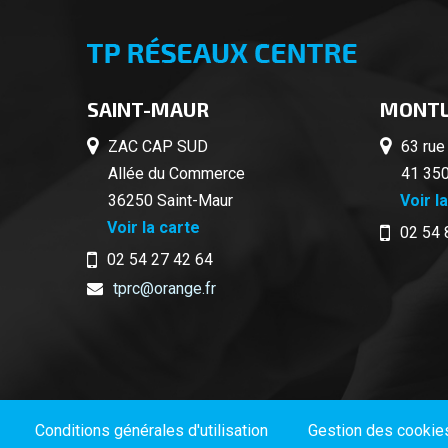
SAINT-MAUR
MONTL
ZAC CAP SUD
63 rue
Allée du Commerce
41 350
36250 Saint-Maur
Voir l
Voir la carte
02 54 
02 54 27 42 64
tprc@orange.fr
Conditions générales d'utilisation
Gestion des cookie