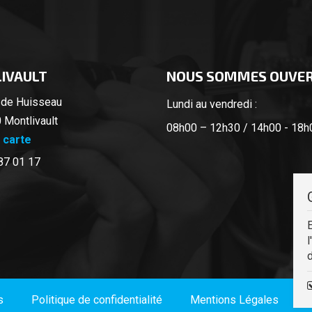
IVAULT
NOUS SOMMES OUVE
 de Huisseau
Lundi au vendredi :
 Montlivault
08h00 – 12h30 / 14h00 - 18h
a carte
87 01 17
E
l
d
s
Politique de confidentialité
Mentions Légales
P