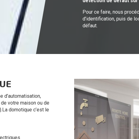
détection de défaut sur
Pour ce faire, nous procé
d’identification, puis de l
défaut.
QUE
 d’automatisation,
s de votre maison ou de
6).La domotique c’est le
ectriques