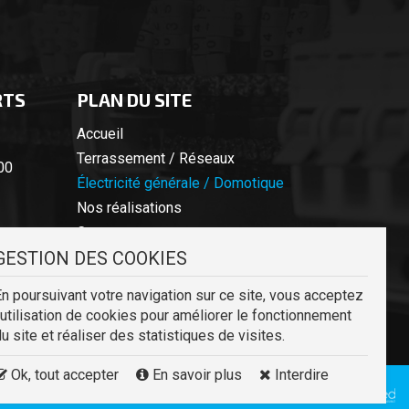
RTS
PLAN DU SITE
Accueil
Terrassement / Réseaux
00
Électricité générale / Domotique
Nos réalisations
Contact
GESTION DES COOKIES
n poursuivant votre navigation sur ce site, vous acceptez
'utilisation de cookies pour améliorer le fonctionnement
u site et réaliser des statistiques de visites.
Ok, tout accepter
En savoir plus
Interdire
lan du site