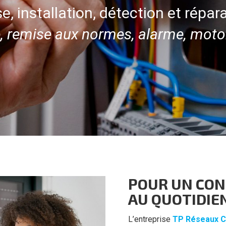
e, installation, détection et répar
e, remise aux normes, alarme, moto
POUR UN CON
AU QUOTIDIE
L’entreprise
TP Réseaux C